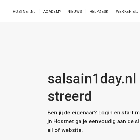
Ga naar de hoofdinhoud
HOSTNET.NL
ACADEMY
NIEUWS
HELPDESK
WERKEN BIJ
salsain1day.nl 
streerd
Ben jij de eigenaar? Login en start 
jn Hostnet ga je eenvoudig aan de 
ail of website.